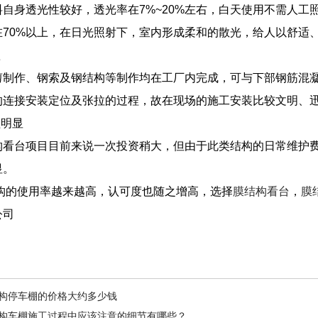
料自身透光性较好，透光率在7%~20%左右，白天使用不需人
在70%以上，在日光照射下，室内形成柔和的散光，给人以舒适
期短
剪制作、钢索及钢结构等制作均在工厂内完成，可与下部钢筋混
的连接安装定位及张拉的过程，故在现场的施工安装比较文明、
益明显
构看台项目目前来说一次投资稍大，但由于此类结构的日常维护费
显。
构的使用率越来越高，认可度也随之增高，选择
膜结构看台
，
膜
公司
构停车棚的价格大约多少钱
构车棚施工过程中应该注意的细节有哪些？