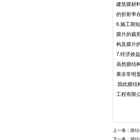
建筑膜材
的折射率
6.施工
膜片的裁
构及膜片
7.经济效
虽然膜结
果非常明
因此膜结
工程有限
上一条：
膜结
下一条：
膜结